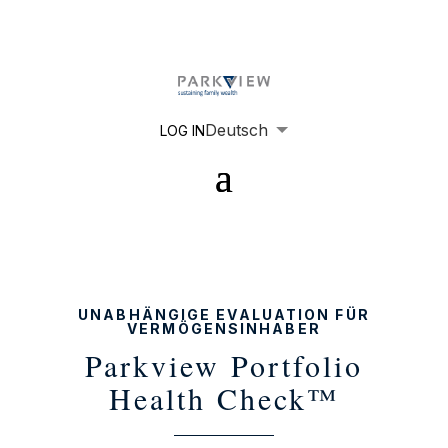
Deutsch
LOG IN
English
Español
Português
Français
UNABHÄNGIGE EVALUATION FÜR
VERMÖGENSINHABER
Parkview Portfolio
Health Check™