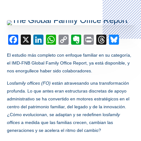
Facebook
X
LinkedIn
WhatsApp
Copy
Evernote
Print
Thread
Blue
Link
El estudio más completo con enfoque familiar en su categoría,
el IMD-FNB Global Family Office Report, ya está disponible, y
nos enorgullece haber sido colaboradores.
Los
family offices (FO)
están atravesando una transformación
profunda. Lo que antes eran estructuras discretas de apoyo
administrativo se ha convertido en motores estratégicos en el
centro del patrimonio familiar, del legado y de la innovación.
¿Cómo evolucionan, se adaptan y se redefinen los
family
offices
a medida que las familias crecen, cambian las
generaciones y se acelera el ritmo del cambio?