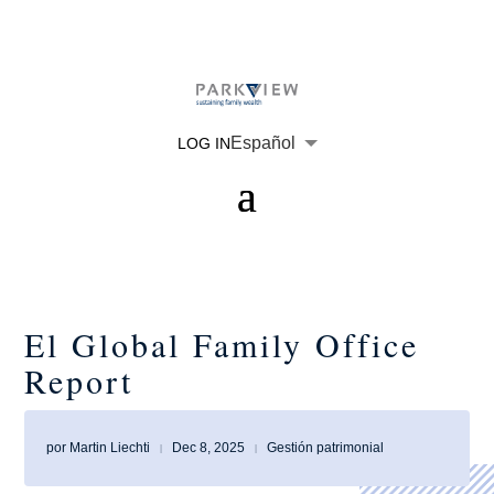
Español
LOG IN
English
Português
Deutsch
Français
El Global Family Office
Report
por
Martin Liechti
Dec 8, 2025
Gestión patrimonial
|
|