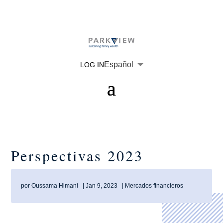
Español
LOG IN
English
Português
Deutsch
Français
Perspectivas 2023
por
Oussama Himani
|
Jan 9, 2023
|
Mercados financieros