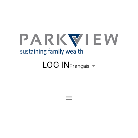
LOG IN
Français
English
Español
Português
Deutsch