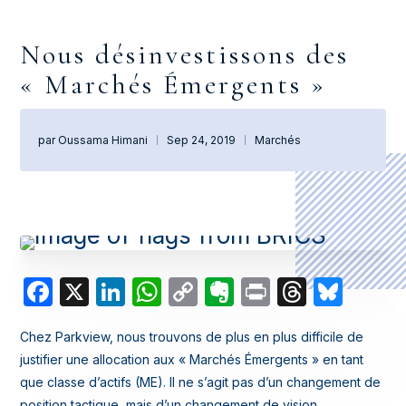
Nous désinvestissons des
« Marchés Émergents »
par
Oussama Himani
Sep 24, 2019
Marchés
|
|
Facebook
X
LinkedIn
WhatsApp
Copy
Evernote
Print
Thread
Blue
Link
Chez Parkview, nous trouvons de plus en plus difficile de
justifier une allocation aux « Marchés Émergents » en tant
que classe d’actifs (ME). Il ne s’agit pas d’un changement de
position tactique, mais d’un changement de vision