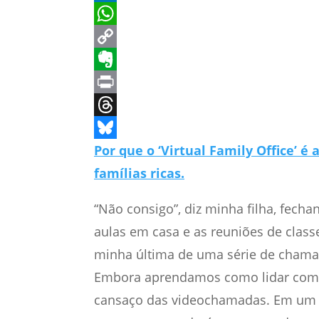
LinkedIn
WhatsApp
Copy
Link
Evernote
Print
Threads
Bluesky
Por que o ‘Virtual Family Office’ é
famílias ricas.
“Não consigo”, diz minha filha, fecha
aulas em casa e as reuniões de class
minha última de uma série de chamad
Embora aprendamos como lidar com fal
cansaço das videochamadas. Em um m